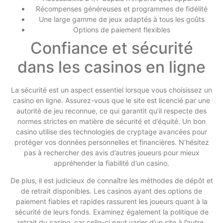
Récompenses généreuses et programmes de fidélité
Une large gamme de jeux adaptés à tous les goûts
Options de paiement flexibles
Confiance et sécurité
dans les casinos en ligne
La sécurité est un aspect essentiel lorsque vous choisissez un
casino en ligne. Assurez-vous que le site est licencié par une
autorité de jeu reconnue, ce qui garantit qu’il respecte des
normes strictes en matière de sécurité et d’équité. Un bon
casino utilise des technologies de cryptage avancées pour
protéger vos données personnelles et financières. N’hésitez
pas à rechercher des avis d’autres joueurs pour mieux
appréhender la fiabilité d’un casino.
De plus, il est judicieux de connaître les méthodes de dépôt et
de retrait disponibles. Les casinos ayant des options de
paiement fiables et rapides rassurent les joueurs quant à la
sécurité de leurs fonds. Examinez également la politique de
retrait du casino, car celle-ci peut varier d’un site à l’autre.