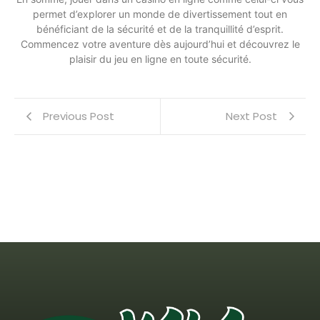
permet d’explorer un monde de divertissement tout en
bénéficiant de la sécurité et de la tranquillité d’esprit.
Commencez votre aventure dès aujourd’hui et découvrez le
plaisir du jeu en ligne en toute sécurité.
Previous Post
Next Post