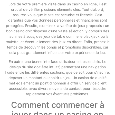
Lors de votre première visite dans un casino en ligne, il est
crucial de vérifier plusieurs éléments clés. Tout d’abord,
assurez-vous que le site est sécurisé et licencié. Cela
garantira que vos données personnelles et financières sont
protégées. Ensuite, examinez la variété de jeux proposés : un
bon casino doit disposer d’une vaste sélection, y compris des
machines à sous, des jeux de table comme le blackjack ou la
roulette, et éventuellement des jeux en direct. Enfin, prenez le
temps de découvrir les bonus et promotions disponibles, car
cela peut grandement influencer votre expérience de jeu.
En outre, une bonne interface utilisateur est essentielle. Le
design du site doit être intuitif, permettant une navigation
fluide entre les différentes sections, que ce soit pour s’inscrire,
déposer un montant ou choisir un jeu. Un casino de qualité
met également un point d’honneur à offrir un service client
accessible, avec divers moyens de contact pour résoudre
rapidement vos éventuels problèmes.
Comment commencer à
jouer dans un casino en