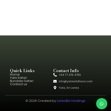
Quick Links
Contact Info
Home
+94 77 476 4755
Yala Safari
Bundala Safari
info@yalawildtours.com
Contact us
Yala, Sri Lanka
© 2026 Created by
LankaBiz Holdings