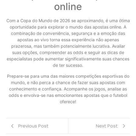
online
Com a Copa do Mundo de 2026 se aproximando, é uma ótima
oportunidade para explorar o mundo das apostas online. A
combinação de conveniência, segurança e a emoção das
apostas ao vivo torna essa experiência não apenas
prazerosa, mas também potencialmente lucrativa. Avaliar
suas opções, compreender as odds e seguir as dicas de
especialistas pode aumentar significativamente suas chances
de ter sucesso.
Prepare-se para uma das maiores competições esportivas do
mundo, e não perca a chance de fazer suas apostas com
conhecimento e confiança. Acompanhe os jogos, analise as
odds e envolva-se nas emocionantes apostas que o futebol
oferece!
Previous Post
Next Post