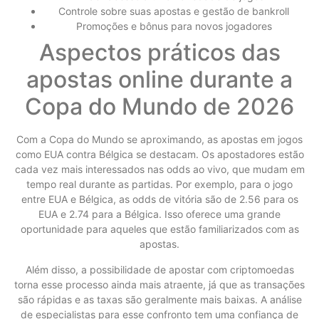
Controle sobre suas apostas e gestão de bankroll
Promoções e bônus para novos jogadores
Aspectos práticos das
apostas online durante a
Copa do Mundo de 2026
Com a Copa do Mundo se aproximando, as apostas em jogos
como EUA contra Bélgica se destacam. Os apostadores estão
cada vez mais interessados nas odds ao vivo, que mudam em
tempo real durante as partidas. Por exemplo, para o jogo
entre EUA e Bélgica, as odds de vitória são de 2.56 para os
EUA e 2.74 para a Bélgica. Isso oferece uma grande
oportunidade para aqueles que estão familiarizados com as
apostas.
Além disso, a possibilidade de apostar com criptomoedas
torna esse processo ainda mais atraente, já que as transações
são rápidas e as taxas são geralmente mais baixas. A análise
de especialistas para esse confronto tem uma confiança de