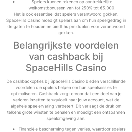
Spelers kunnen rekenen op aantrekkelijke
welkomstbonussen van tot 250% tot €5.000.
Het is ook essentieel dat spelers verantwoord gokken.
SpaceHills Casino moedigt spelers aan om hun speelgedrag in
de gaten te houden en biedt hulpmiddelen voor verantwoord
gokken.
Belangrijkste voordelen
van cashback bij
SpaceHills Casino
De cashbackopties bij SpaceHills Casino bieden verschillende
voordelen die spelers helpen om hun speelsessies te
optimaliseren. Cashback zorgt ervoor dat een deel van je
verloren inzetten terugvloeit naar jouw account, wat de
algehele speelervaring verbetert. Dit verlaagt de druk om
telkens grote winsten te behalen en moedigt een ontspannen
speelomgeving aan.
Financiële bescherming tegen verlies, waardoor spelers