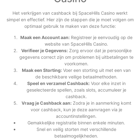
Het verkrijgen van cashback bij SpaceHills Casino werkt
simpel en effectief. Hier zijn de stappen die je moet volgen om
optimaal gebruik te maken van deze functie:
Maak een Account aan:
Registreer je eenvoudig op de
website van SpaceHills Casino.
Verifieer je Gegevens:
Zorg ervoor dat je persoonlijke
gegevens correct zijn om problemen bij uitbetalingen te
voorkomen.
Maak een Storting:
Voer een storting uit met een van
de beschikbare veilige betaalmethoden.
Speel en verzamel Cashback:
Voor elke inzet in
geselecteerde spellen, zoals slots, accumuleer je
cashback.
Vraag je Cashback aan:
Zodra je in aanmerking komt
voor cashback, kun je deze aanvragen via je
accountinstellingen.
Gemakkelijke registratie binnen enkele minuten.
Snel en veilig storten met verschillende
betaalmogelijkheden.