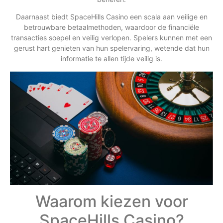
Daarnaast biedt SpaceHills Casino een scala aan veilige en
betrouwbare betaalmethoden, waardoor de financiële
transacties soepel en veilig verlopen. Spelers kunnen met een
gerust hart genieten van hun spelervaring, wetende dat hun
informatie te allen tijde veilig is.
Waarom kiezen voor
SpaceHills Casino?