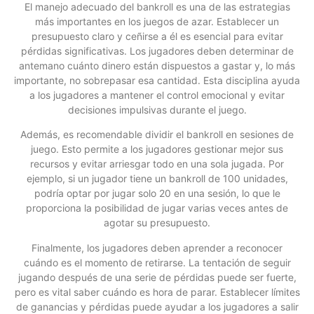
El manejo adecuado del bankroll es una de las estrategias
más importantes en los juegos de azar. Establecer un
presupuesto claro y ceñirse a él es esencial para evitar
pérdidas significativas. Los jugadores deben determinar de
antemano cuánto dinero están dispuestos a gastar y, lo más
importante, no sobrepasar esa cantidad. Esta disciplina ayuda
a los jugadores a mantener el control emocional y evitar
decisiones impulsivas durante el juego.
Además, es recomendable dividir el bankroll en sesiones de
juego. Esto permite a los jugadores gestionar mejor sus
recursos y evitar arriesgar todo en una sola jugada. Por
ejemplo, si un jugador tiene un bankroll de 100 unidades,
podría optar por jugar solo 20 en una sesión, lo que le
proporciona la posibilidad de jugar varias veces antes de
agotar su presupuesto.
Finalmente, los jugadores deben aprender a reconocer
cuándo es el momento de retirarse. La tentación de seguir
jugando después de una serie de pérdidas puede ser fuerte,
pero es vital saber cuándo es hora de parar. Establecer límites
de ganancias y pérdidas puede ayudar a los jugadores a salir