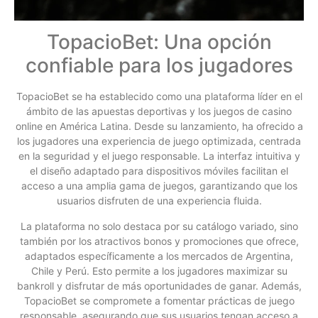
TopacioBet: Una opción
confiable para los jugadores
TopacioBet se ha establecido como una plataforma líder en el
ámbito de las apuestas deportivas y los juegos de casino
online en América Latina. Desde su lanzamiento, ha ofrecido a
los jugadores una experiencia de juego optimizada, centrada
en la seguridad y el juego responsable. La interfaz intuitiva y
el diseño adaptado para dispositivos móviles facilitan el
acceso a una amplia gama de juegos, garantizando que los
usuarios disfruten de una experiencia fluida.
La plataforma no solo destaca por su catálogo variado, sino
también por los atractivos bonos y promociones que ofrece,
adaptados específicamente a los mercados de Argentina,
Chile y Perú. Esto permite a los jugadores maximizar su
bankroll y disfrutar de más oportunidades de ganar. Además,
TopacioBet se compromete a fomentar prácticas de juego
responsable, asegurando que sus usuarios tengan acceso a