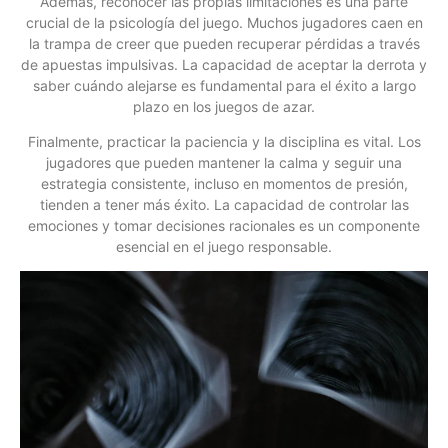
Además, reconocer las propias limitaciones es una parte
crucial de la psicología del juego. Muchos jugadores caen en
la trampa de creer que pueden recuperar pérdidas a través
de apuestas impulsivas. La capacidad de aceptar la derrota y
saber cuándo alejarse es fundamental para el éxito a largo
plazo en los juegos de azar.
Finalmente, practicar la paciencia y la disciplina es vital. Los
jugadores que pueden mantener la calma y seguir una
estrategia consistente, incluso en momentos de presión,
tienden a tener más éxito. La capacidad de controlar las
emociones y tomar decisiones racionales es un componente
esencial en el juego responsable.