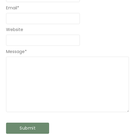
Email
*
Website
Message
*