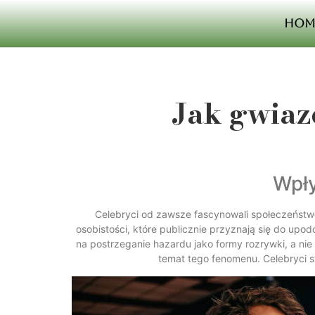
Hom
Jak gwiaz
Wpły
Celebryci od zawsze fascynowali społeczeństwo,
osobistości, które publicznie przyznają się do upo
na postrzeganie hazardu jako formy rozrywki, a ni
temat tego fenomenu. Celebryci s