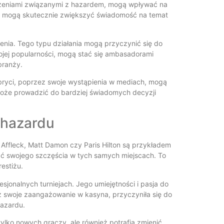
adczeniami związanymi z hazardem, mogą wpływać na
w mogą skutecznie zwiększyć świadomość na temat
enia. Tego typu działania mogą przyczynić się do
jej popularności, mogą stać się ambasadorami
branży.
ryci, poprzez swoje wystąpienia w mediach, mogą
 może prowadzić do bardziej świadomych decyzji
 hazardu
 Affleck, Matt Damon czy Paris Hilton są przykładem
ować swojego szczęścia w tych samych miejscach. To
restiżu.
fesjonalnych turniejach. Jego umiejętności i pasja do
ez swoje zaangażowanie w kasyna, przyczyniła się do
hazardu.
 tylko nowych graczy, ale również potrafią zmienić