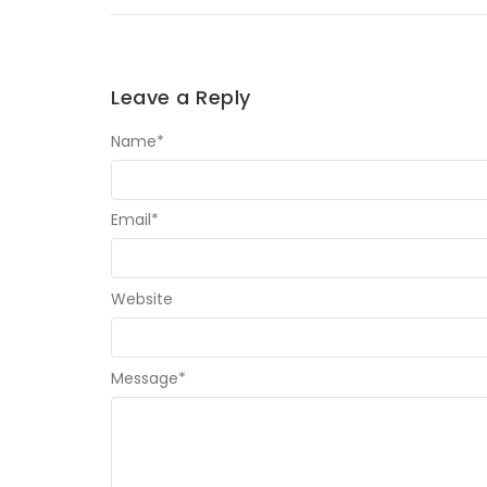
Leave a Reply
Name
*
Email
*
Website
Message
*