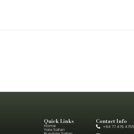
Quick Links
Contact Info
Home
+94 77 476 475
Yala Safari
Bundala Safari