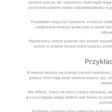
zarówno gracze, jak i operatorzy dostrzegali wag
pozytywne postawy wobec odpowiedzialności w gr
Przykładem mogą być kampanie, w których celebry
zwiększenia edukacji społecznej na temat ha
odpowi
Współczesny hazard powinien być przede wszystk
pomóc w zmianie narracji wokół hazardu, promu
Przykła
W świecie hazardu nie brakuje znanych osobistości,
gwiazd, które mają swoje ulubione kasyna i gry. I
właśnie
Ben Affleck, znany nie tylko z kariery aktorskiej, a
gry przyciągają uwagę mediów oraz fanów, co przekł
promowa
Te historie i doświadczenia celebrytów w hazardzi