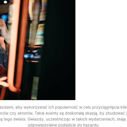
azdami, aby wykorzystać ich popularność w celu przyciągnięcia klie
ców czy aktorów. Takie eventy są doskonałą okazją, by zbudować a
 tego świata. Gwiazdy, uczestnicząc w takich wydarzeniach, stają s
odpowiedzialne podejście do hazardu.