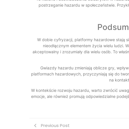
postrzeganie hazardu w społeczeństwie. Przykład
Podsumo
W dobie cyfryzacji, platformy hazardowe stają si
nieodłącznym elementem życia wielu ludzi. Wa
akceptowalny i zrozumiały dla wielu osób. To właś
Gwiazdy hazardu zmieniają oblicze gry, wpływa
platformach hazardowych, przyczyniają się do tworz
na kontakt
W kontekście rozwoju hazardu, warto zwrócić uwagę 
emocje, ale również promują odpowiedzialne podejś
Previous Post