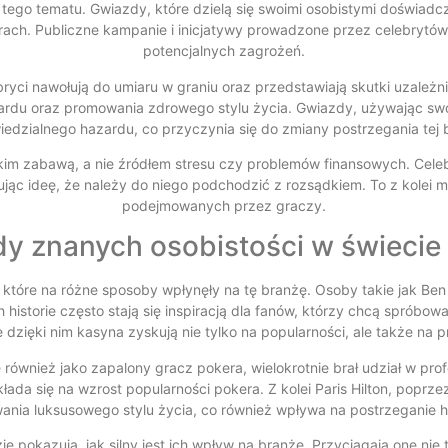
ę tego tematu. Gwiazdy, które dzielą się swoimi osobistymi doświ
ach. Publiczne kampanie i inicjatywy prowadzone przez celebrytó
potencjalnych zagrożeń.
ci nawołują do umiaru w graniu oraz przedstawiają skutki uzależni
zardu oraz promowania zdrowego stylu życia. Gwiazdy, używając swo
edzialnego hazardu, co przyczynia się do zmiany postrzegania tej 
im zabawą, a nie źródłem stresu czy problemów finansowych. Celeb
jąc ideę, że należy do niego podchodzić z rozsądkiem. To z kolei
podejmowanych przez graczy.
dy znanych osobistości w świecie
 które na różne sposoby wpłynęły na tę branżę. Osoby takie jak Ben
ch historie często stają się inspiracją dla fanów, którzy chcą sprób
 dzięki nim kasyna zyskują nie tylko na popularności, ale także na p
le również jako zapalony gracz pokera, wielokrotnie brał udział w pro
ada się na wzrost popularności pokera. Z kolei Paris Hilton, poprz
nia luksusowego stylu życia, co również wpływa na postrzeganie 
e pokazują, jak silny jest ich wpływ na branżę. Przyciągają one nie