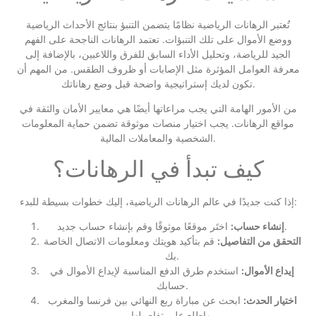
تُعتبر الرهانات الرياضية نظامًا يتضمن التنبؤ بنتائج الأحداث الرياضية
ووضع الأموال على تلك التنبؤات. تعتمد الرهانات الناجحة على الفهم
الجيد للرياضة، وتحليل الأداء السابق للفرق واللاعبين، بالإضافة إلى
معرفة العوامل المؤثرة مثل الإصابات أو ظروف الطقس. من المهم أن
تكون لديك إستراتيجية واضحة قبل وضع رهاناتك.
من الأمور الهامة التي يجب مراعاتها أيضًا هي معايير الأمان والثقة في
مواقع الرهانات. يجب اختيار منصات موثوقة تضمن حماية المعلومات
الشخصية والمعاملات المالية.
كيف تبدأ في الرهانات؟
إذا كنت جديدًا في عالم الرهانات الرياضية، إليك خطوات بسيطة للبدء:
اختَر موقعًا موثوقًا وقم بإنشاء حساب جديد.
إنشاء حساب:
التحقق من التفاصيل:
قم بتأكيد هويتك ومعلومات الاتصال الخاصة
بك.
إيداع الأموال:
استخدم طرق الدفع المناسبة لإيداع الأموال في
حسابك.
اختيار الحدث:
ابحث عن مباراة ربع النهائي بين فرنسا والمغرب
واطلع على تفاصيلها.