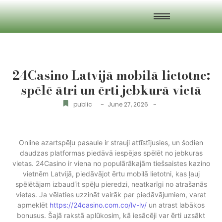
24Casino Latvijā mobilā lietotne:
spēlē ātri un ērti jebkurā vietā
-
-
public
June 27, 2026
Online azartspēļu pasaule ir strauji attīstījusies, un šodien
daudzas platformas piedāvā iespējas spēlēt no jebkuras
vietas. 24Casino ir viena no populārākajām tiešsaistes kazino
vietnēm Latvijā, piedāvājot ērtu mobilā lietotni, kas ļauj
spēlētājam izbaudīt spēļu pieredzi, neatkarīgi no atrašanās
vietas. Ja vēlaties uzzināt vairāk par piedāvājumiem, varat
apmeklēt
https://24casino.com.co/lv-lv/
un atrast labākos
bonusus. Šajā rakstā aplūkosim, kā iesācēji var ērti uzsākt