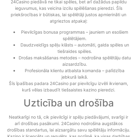
24Casino piedāvā ne tikai spēles, bet arī dažādus papildu
ieguvumus, kas veicina izcilu spēlēšanas pieredzi. Šīs
priekšrocības ir būtiskas, lai spēlētāji justos apmierināti un
atgrieztos atpakaļ:
Pievilcīgas bonusa programmas – jauniem un esošiem
spēlētājiem.
Daudzveidīgs spēļu klāsts – automāti, galda spēles un
tiešraides spēles.
Drošas maksāšanas metodes – nodrošina spēlētāju datu
aizsardzību.
Profesionāla klientu atbalsta komanda – palīdzība
jebkurā laikā.
Šīs īpašības padara 24Casino par pievilcīgu izvēli ikvienam,
kurš vēlas izbaudīt tiešsaistes kazino pieredzi.
Uzticība un drošība
Neatkarīgi no tā, cik pievilcīgi ir spēļu piedāvājumi, svarīgi ir
arī drošības pasākumi. 24Casino nodrošina augstākos
drošības standartus, lai aizsargātu savu spēlētāju informāciju.
Kazino ir licencēts un regulēts, kas nozīmē, ka visas darbības