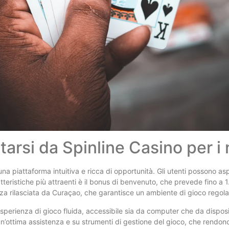
arsi da Spinline Casino per i 
na piattaforma intuitiva e ricca di opportunità. Gli utenti possono asp
teristiche più attraenti è il bonus di benvenuto, che prevede fino a 1.
enza rilasciata da Curaçao, che garantisce un ambiente di gioco regol
’esperienza di gioco fluida, accessibile sia da computer che da dispos
un’ottima assistenza e su strumenti di gestione del gioco, che rendon