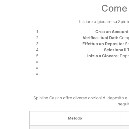
Come i
Iniziare a giocare su Spin
Crea un Account
Verifica i tuoi Dati:
Compl
Effettua un Deposito:
Sc
Seleziona il
Inizia a Giocare:
Dopo 
Spinline Casino offre diverse opzioni di deposito e p
seguit
Metodo