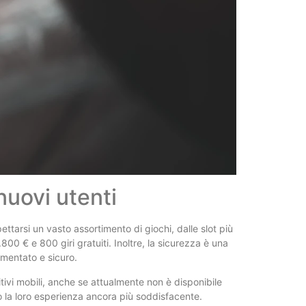
nuovi utenti
ettarsi un vasto assortimento di giochi, dalle slot più
800 € e 800 giri gratuiti. Inoltre, la sicurezza è una
amentato e sicuro.
itivi mobili, anche se attualmente non è disponibile
o la loro esperienza ancora più soddisfacente.