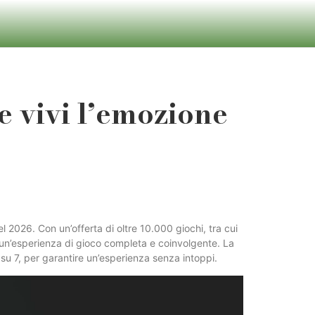
e vivi l’emozione
l 2026. Con un’offerta di oltre 10.000 giochi, tra cui
un’esperienza di gioco completa e coinvolgente. La
su 7, per garantire un’esperienza senza intoppi.