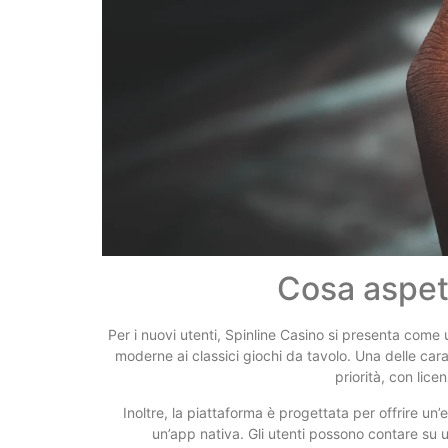
Cosa aspett
Per i nuovi utenti, Spinline Casino si presenta come u
moderne ai classici giochi da tavolo. Una delle carat
priorità, con lic
Inoltre, la piattaforma è progettata per offrire un
un’app nativa. Gli utenti possono contare su 