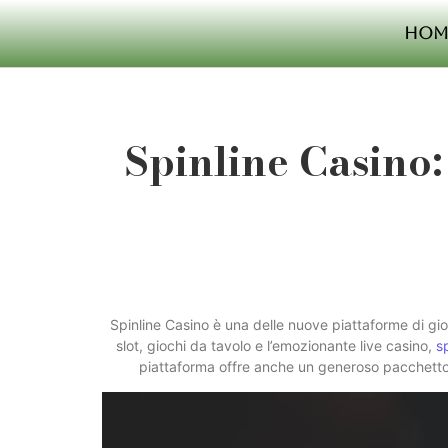
Hom
Spinline Casino:
Spinline Casino è una delle nuove piattaforme di gioc
slot, giochi da tavolo e l’emozionante live casino,
sp
piattaforma offre anche un generoso pacchetto d