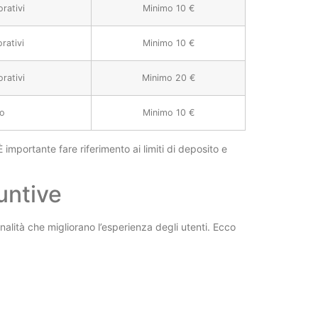
orativi
Minimo 10 €
orativi
Minimo 10 €
orativi
Minimo 20 €
o
Minimo 10 €
 importante fare riferimento ai limiti di deposito e
untive
alità che migliorano l’esperienza degli utenti. Ecco