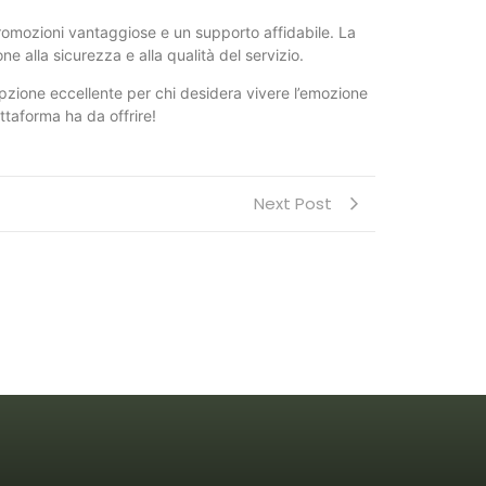
promozioni vantaggiose e un supporto affidabile. La
e alla sicurezza e alla qualità del servizio.
zione eccellente per chi desidera vivere l’emozione
ttaforma ha da offrire!
Next Post