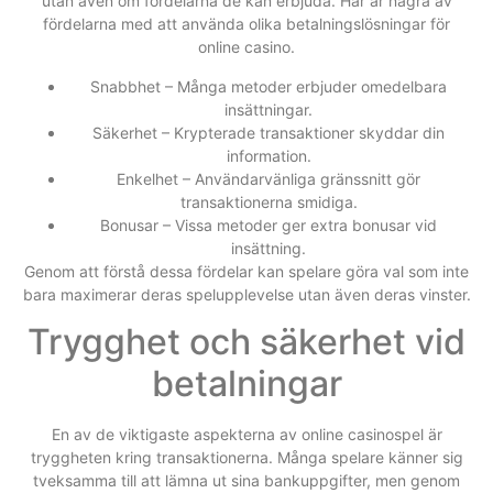
utan även om fördelarna de kan erbjuda. Här är några av
fördelarna med att använda olika betalningslösningar för
online casino.
Snabbhet – Många metoder erbjuder omedelbara
insättningar.
Säkerhet – Krypterade transaktioner skyddar din
information.
Enkelhet – Användarvänliga gränssnitt gör
transaktionerna smidiga.
Bonusar – Vissa metoder ger extra bonusar vid
insättning.
Genom att förstå dessa fördelar kan spelare göra val som inte
bara maximerar deras spelupplevelse utan även deras vinster.
Trygghet och säkerhet vid
betalningar
En av de viktigaste aspekterna av online casinospel är
tryggheten kring transaktionerna. Många spelare känner sig
tveksamma till att lämna ut sina bankuppgifter, men genom