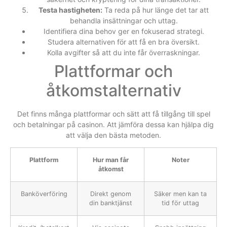
Testa hastigheten:
Ta reda på hur länge det tar att
behandla insättningar och uttag.
Identifiera dina behov ger en fokuserad strategi.
Studera alternativen för att få en bra översikt.
Kolla avgifter så att du inte får överraskningar.
Plattformar och
åtkomstalternativ
Det finns många plattformar och sätt att få tillgång till spel
och betalningar på casinon. Att jämföra dessa kan hjälpa dig
att välja den bästa metoden.
Plattform
Hur man får
Noter
åtkomst
Banköverföring
Direkt genom
Säker men kan ta
din banktjänst
tid för uttag