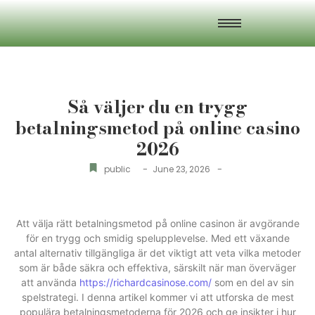
Så väljer du en trygg
betalningsmetod på online casino
2026
-
-
public
June 23, 2026
Att välja rätt betalningsmetod på online casinon är avgörande
för en trygg och smidig spelupplevelse. Med ett växande
antal alternativ tillgängliga är det viktigt att veta vilka metoder
som är både säkra och effektiva, särskilt när man överväger
att använda
https://richardcasinose.com/
som en del av sin
spelstrategi. I denna artikel kommer vi att utforska de mest
populära betalningsmetoderna för 2026 och ge insikter i hur